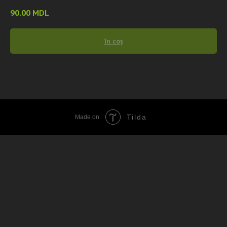
90.00
MDL
în coș
Tilda
Made on