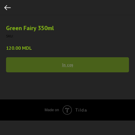
Green Fairy 350ml
SKU:
120.00
MDL
în coș
Tilda
Made on