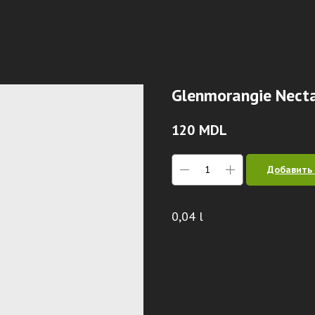
Glenmorangie Necta
120
MDL
Добавить 
0,04 l