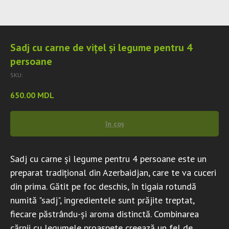
Sadj cu carne de vițel și legume pentru 4
persoane
SKU:
650.00
MDL
în coș
Sadj cu carne și legume pentru 4 persoane este un
preparat tradițional din Azerbaidjan, care te va cuceri
din prima. Gătit pe foc deschis, în tigaia rotundă
numită "sadj", ingredientele sunt prăjite treptat,
fiecare păstrându-și aroma distinctă. Combinarea
cărnii cu legumele proaspete creează un fel de