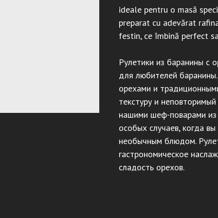
ideale pentru o masă specia
preparat cu adevărat rafina
festin, ce îmbină perfect s
Рулетики из баранины с 
для любителей баранины.
орехами и традиционным
текстуру и неповторимый 
нашими шеф-поварами из
особых случаев, когда вы
необычным блюдом. Рулет
гастрономическое наслаж
сладость орехов.