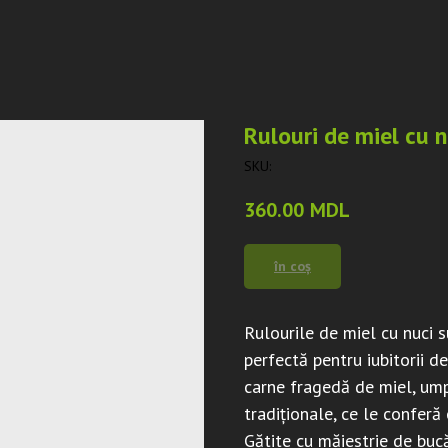
Rulouri de miel cu n
SKU:
360.00
MDL
în coș
Rulourile de miel cu nuci s
perfectă pentru iubitorii d
carne fragedă de miel, um
tradiționale, ce le conferă
Gătite cu măiestrie de bucă