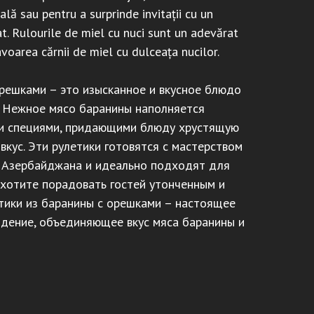
lă sau pentru a surprinde invitații cu un
t. Rulourile de miel cu nuci sunt un adevărat
avoarea cărnii de miel cu dulceața nucilor.
орешками – это изысканное и вкусное блюдо
 Нежное мясо баранины наполняется
и специями, придающими блюду хрустящую
вкус. Эти рулетики готовятся с мастерством
 Азербайджана и идеально подходят для
 хотите порадовать гостей утонченным и
ики из баранины с орешками – настоящее
дение, объединяющее вкус мяса баранины и