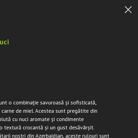
uci
unt o combinație savuroasă și sofisticată,
e carne de miel. Acestea sunt pregătite din
plută cu nuci aromate și condimente
 o textură crocantă și un gust desăvârșit.
tarii noștri din Azerbaidjan, aceste rulouri sunt