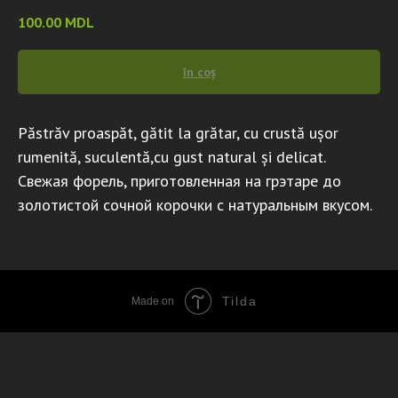
100.00
MDL
în coș
Păstrăv proaspăt, gătit la grătar, cu crustă ușor
rumenită, suculentă,cu gust natural și delicat.
Свежая форель, приготовленная на грэтаре до
золотистой сочной корочки с натуральным вкусом.
Tilda
Made on