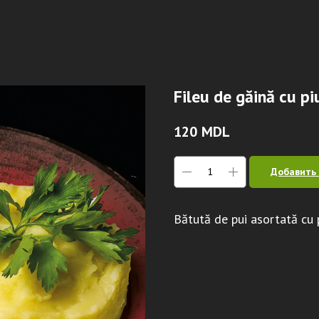
Fileu de găină cu pi
120
MDL
Добавить 
Bătută de pui asortată cu p