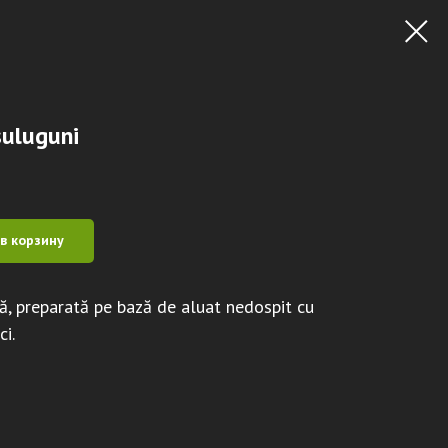
suluguni
в корзину
ră, preparată pe bază de aluat nedospit cu
i.