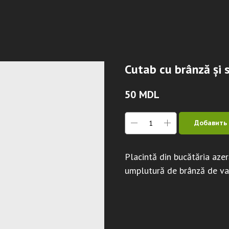
Cutab cu brânză și 
50
MDL
Добавить 
Placintă din bucătăria aze
umplutură de brânză de vac