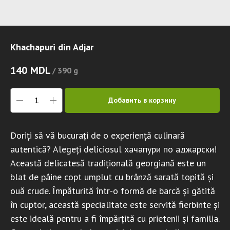
Khachapuri din Adjar
140
MDL
/
390 g
Добавить в корзину
Doriți să vă bucurați de o experiență culinară
autentică? Alegeți deliciosul хачапури по аджарски!
Această delicatesă tradițională georgiană este un
blat de pâine copt umplut cu brânză sarată topită și
ouă crude. Împăturită într-o formă de barcă și gătită
în cuptor, această specialitate este servită fierbinte și
este ideală pentru a fi împărțită cu prietenii și familia.